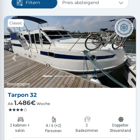
Filtern
Slide 1 of 5
Classic
Previous
Next
Bourgogne
Tarpon 32
1.486€
Ab
Woche
2 kabinen +
2
Doppelter
4 / 6 (+2)
salon
Badezimmer
Steuerstand
Personen