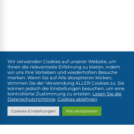
Wir verwenden Cookies auf unserer Website, um
Ihnen die relevanteste Erfahrung zu bieten, indem
wir uns Ihre Vorlieben und wiederholten Besuche
merken. Wenn Sie auf Alle akzeptieren klicken,
stimmen Sie der Verwendung ALLER Cookies zu. Sie
können jedoch die Einstellungen besuchen, um eine
kontrollierte Zustimmung zu erteilen.
Lesen Sie die
Datenschutzrichtlinie
.
Cookies ablehnen
Cookies-Einstellungen
Alle akzeptieren
v 0.10.20