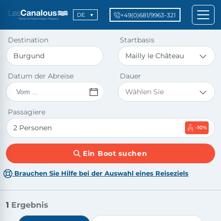
+49(0)681/9963-321
DE
Destination
Startbasis
Datum der Abreise
Dauer
Passagiere
-10%
Ein Boot suchen
Brauchen Sie Hilfe bei der Auswahl eines Reiseziels
1
Ergebnis