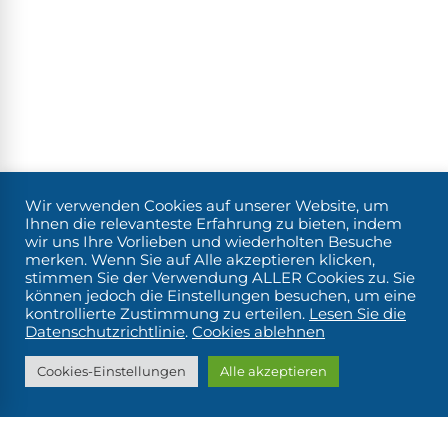
Wir verwenden Cookies auf unserer Website, um
Ihnen die relevanteste Erfahrung zu bieten, indem
wir uns Ihre Vorlieben und wiederholten Besuche
merken. Wenn Sie auf Alle akzeptieren klicken,
stimmen Sie der Verwendung ALLER Cookies zu. Sie
können jedoch die Einstellungen besuchen, um eine
kontrollierte Zustimmung zu erteilen.
Lesen Sie die
Datenschutzrichtlinie
.
Cookies ablehnen
Cookies-Einstellungen
Alle akzeptieren
v 0.10.20