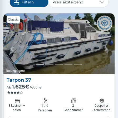
Filtern
Slide 1 of 5
Classic
Previous
Next
Bourgogne
Tarpon 37
1.625€
Ab
Woche
3 kabinen +
2
Doppelter
7 / 9
salon
Badezimmer
Steuerstand
Personen