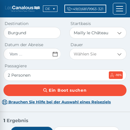
+49(0)681/9963-321
DE
Destination
Startbasis
Datum der Abreise
Dauer
Passagiere
-10%
Ein Boot suchen
Brauchen Sie Hilfe bei der Auswahl eines Reiseziels
1
Ergebnis