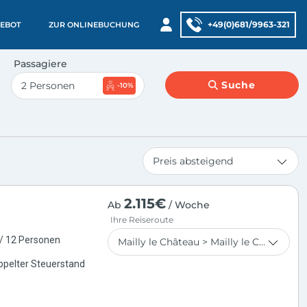
+49(0)681/9963-321
EBOT
ZUR ONLINEBUCHUNG
Passagiere
Suche
-10%
2.115€
Ab
/ Woche
Ihre Reiseroute
 / 12 Personen
ppelter Steuerstand