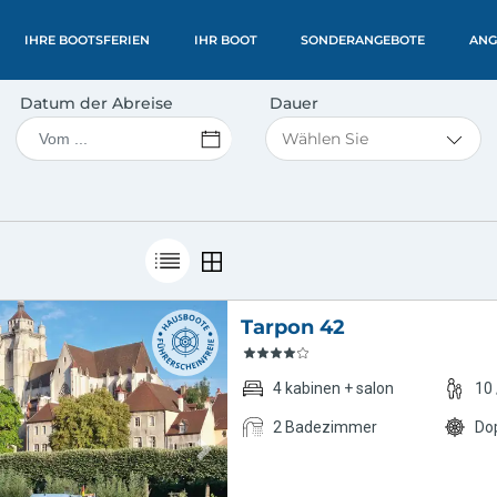
IHRE BOOTSFERIEN
IHR BOOT
SONDERANGEBOTE
ANG
Datum der Abreise
Dauer
Slide 1 of 5
Tarpon 42
4 kabinen + salon
10
2 Badezimmer
Do
Next