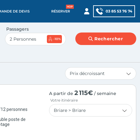
03 85 53 76 74
MANDE DE DEVIS
RÉSERVER
Passagers
Rechercher
-10%
2 115€
A partir de
/ semaine
Votre itinéraire
/12 personnes
uble poste de
otage