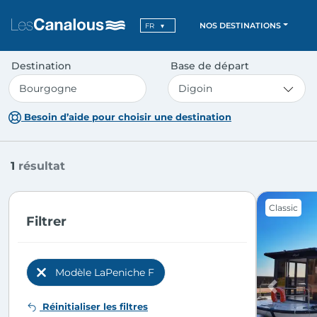
NOS DESTINATIONS
FR
Destination
Base de départ
Besoin d’aide pour choisir une destination
1
résultat
Classic
Filtrer
Modèle LaPeniche F
Previous
Réinitialiser les filtres