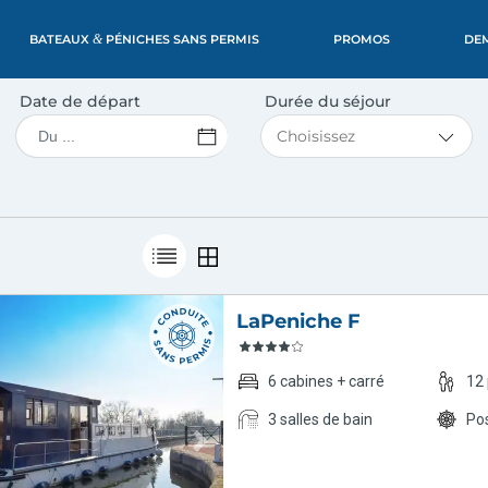
BATEAUX
&
PÉNICHES SANS PERMIS
PROMOS
DE
Date de départ
Durée du séjour
Slide 1 of 5
LaPeniche F
6 cabines + carré
12
3 salles de bain
Pos
Next