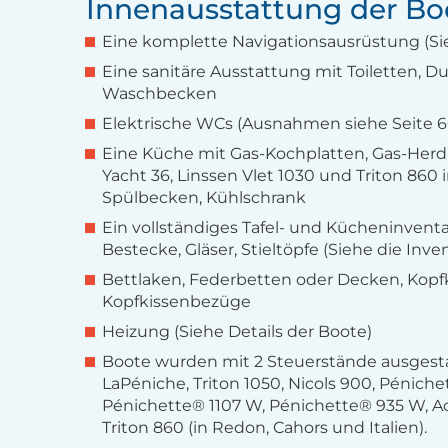
Innenausstattung der Bo
Eine komplette Navigationsausrüstung (Sieh
Eine sanitäre Ausstattung mit Toiletten, 
Waschbecken
Elektrische WCs (Ausnahmen siehe Seite 6
Eine Küche mit Gas-Kochplatten, Gas-Herd
Yacht 36, Linssen Vlet 1030 und Triton 860 i
Spülbecken, Kühlschrank
Ein vollständiges Tafel- und Kücheninventar
Bestecke, Gläser, Stieltöpfe (Siehe die Inven
Bettlaken, Federbetten oder Decken, Kopf
Kopfkissenbezüge
Heizung (Siehe Details der Boote)
Boote wurden mit 2 Steuerstände ausgesta
LaPéniche, Triton 1050, Nicols 900, Péniche
Pénichette® 1107 W, Pénichette® 935 W, A
Triton 860 (in Redon, Cahors und Italien).