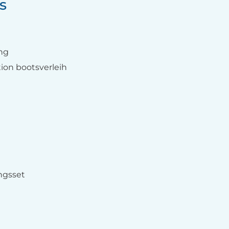
s
ung
ion bootsverleih
ngsset