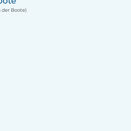
oote
s der Boote)