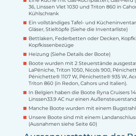
Eine Küche mit Gas-Kochplatten, Gas-Herd 
36, Linssen Vlet 1030 und Triton 860 in Caho
Kühlschrank
Ein vollständiges Tafel- und Kücheninventar:
Gläser, Stieltöpfe (Siehe die Inventarliste)
Bettlaken, Federbetten oder Decken, Kopfk
Kopfkissenbezüge
Heizung (Siehe Details der Boote)
Boote wurden mit 2 Steuerstände ausgestat
LaPéniche, Triton 1050, Nicols 900, Pénichet
Pénichette® 1107 W, Pénichette® 935 W, Ac
Triton 860 (in Redon, Cahors und Italien).
In Belgien haben die Boote Ryna Cruisers 1
Linssen33.9 AC nur einen Außensteuerstand
Manche Boote wurden mit einem Bugstrahl
Unsere Boote sind mit einem Landanschlus
(Ausnahmen siehe Seite 60)