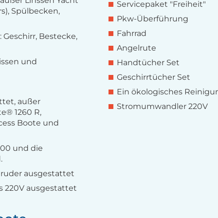
(außer Linssen Yacht
Servicepaket "Freiheit"
rs), Spülbecken,
Pkw-Überführung
Fahrrad
 Geschirr, Bestecke,
Angelrute
issen und
Handtücher Set
Geschirrtücher Set
Ein ökologisches Reinigu
tet, außer
Stromumwandler 220V
te® 1260 R,
cess Boote und
400 und die
.
ruder ausgestattet
s 220V ausgestattet