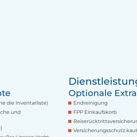
Dienstleistu
ote
Optionale Extra
e die Inventarliste)
Endreinigung
usche und
FPP Einkaufskorb
Reiserücktrittsversicher
)
Versicherungsschutz kaut