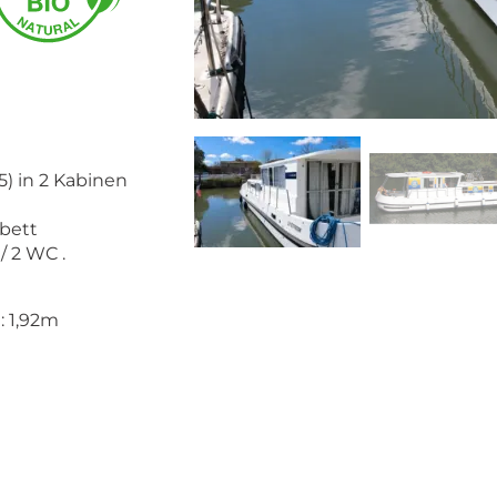
5) in 2 Kabinen
bett
 2 WC .
: 1,92m