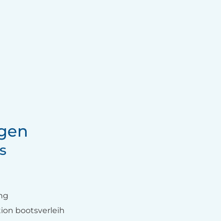
ngen
s
ung
ion bootsverleih