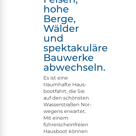
hohe
Berge,
Wälder
und
spektakuläre
Bauwerke
abwechseln.
Es ist eine
traumhafte Haus­
boot­fahrt, die Sie
auf den schön­sten
Wasser­straßen Nor­
we­gens erwartet.
Mit einem
führersche­in­freien
Haus­boot kön­nen