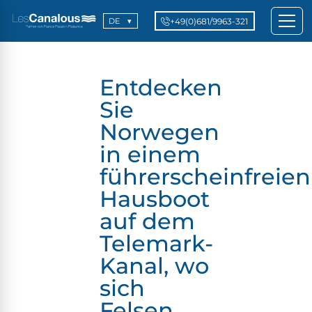
+49(0)681/9963-321
DE
Entdecken
Sie
Norwegen
in einem
führerscheinfreien
Hausboot
auf dem
Telemark-
Kanal, wo
sich
Felsen,