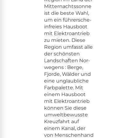
Mit­ter­nachtssonne
ist die beste Wahl,
um ein führersche­
in­freies Haus­boot
mit Elek­troantrieb
zu mieten. Diese
Region umfasst alle
der schön­sten
Land­schaften Nor­
we­gens : Berge,
Fjorde, Wälder und
eine unglaubliche
Farb­palette. Mit
einem Haus­boot
mit Elek­troantrieb
kön­nen Sie diese
umwelt­be­wusste
Kreuz­fahrt auf
einem Kanal, der
von Men­schen­hand