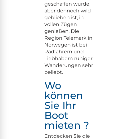
geschaf­fen wurde,
aber den­noch wild
geblieben ist, in
vollen Zügen
genießen. Die
Region Tele­mark in
Nor­we­gen ist bei
Rad­fahrern und
Lieb­habern ruhiger
Wan­derun­gen sehr
beliebt.
Wo
können
Sie Ihr
Boot
mieten ?
Ent­deck­en Sie die