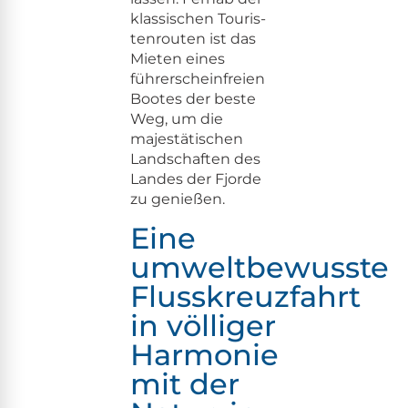
klas­sis­chen Touris­
ten­routen ist das
Mieten eines
führersche­in­freien
Bootes der beste
Weg, um die
majestätis­chen
Land­schaften des
Lan­des der Fjorde
zu genießen.
Eine
umweltbewusste
Flusskreuzfahrt
in völliger
Harmonie
mit der