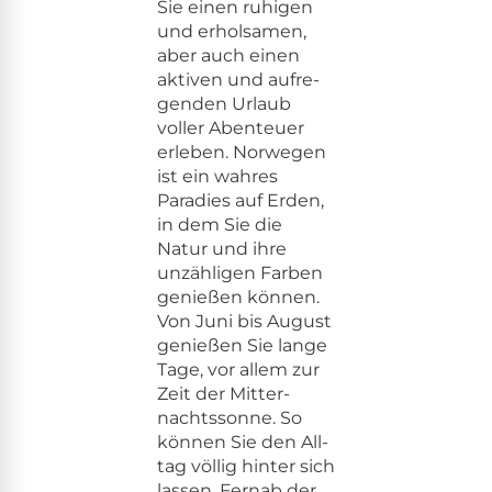
Sie einen ruhi­gen
und erhol­samen,
aber auch einen
aktiv­en und aufre­
gen­den Urlaub
voller Aben­teuer
erleben. Nor­we­gen
ist ein wahres
Paradies auf Erden,
in dem Sie die
Natur und ihre
unzäh­li­gen Far­ben
genießen kön­nen.
Von Juni bis August
genießen Sie lange
Tage, vor allem zur
Zeit der Mit­ter­
nachtssonne. So
kön­nen Sie den All­
t­ag völ­lig hin­ter sich
lassen. Fernab der