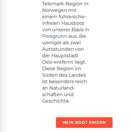
Tele­mark-Region in
Nor­we­gen mit
einem führersche­
in­freien Haus­boot
von unser­er Basis in
Pors­grunn
aus, die
weniger als zwei
Autostun­den von
der Haupt­stadt
Oslo ent­fer­nt liegt.
Diese Region im
Süden des Lan­des
ist beson­ders reich
an Natur­land­
schaften und
Geschichte.
MEIN BOOT FINDEN