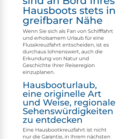
sind an Bord Ihres
Hausboots stets in
greifbarer Nähe
Wenn Sie sich als Fan von Schiff­fahrt
und erhol­samem Urlaub für eine
Flusskreuz­fahrt entschei­den, ist es
dur­chaus lohnenswert, auch die
Erkun­dung von Natur und
Geschichte Ihrer Reis­ere­gion
einzuplanen.
Hausbooturlaub,
eine originelle Art
und Weise, regionale
Sehenswürdigkeiten
zu entdecken
Eine Haus­bootkreuz­fahrt ist nicht
nur die Garantie, in Ihrem näch­sten