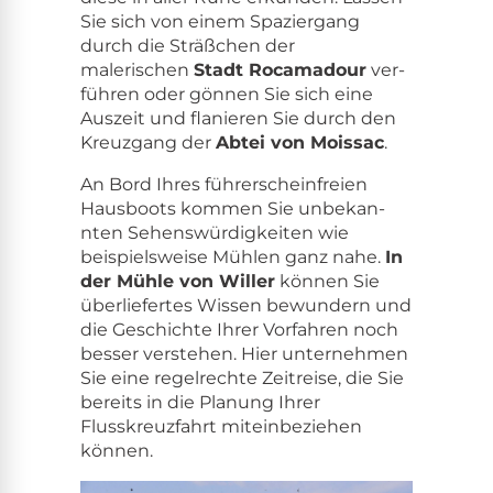
Sie sich von einem Spazier­gang
durch die Sträßchen der
malerischen
Stadt Roca­madour
ver­
führen oder gön­nen Sie sich eine
Auszeit und flanieren Sie durch den
Kreuz­gang der
Abtei von Moissac
.
An Bord Ihres führersche­in­freien
Haus­boots kom­men Sie unbekan­
nten Sehenswürdigkeit­en wie
beispiel­sweise Mühlen ganz nahe.
In
der Müh­le von Willer
kön­nen Sie
über­liefertes Wis­sen bewun­dern und
die Geschichte Ihrer Vor­fahren noch
bess­er ver­ste­hen. Hier unternehmen
Sie eine regel­rechte Zeitreise, die Sie
bere­its in die Pla­nung Ihrer
Flusskreuz­fahrt mitein­beziehen
können.