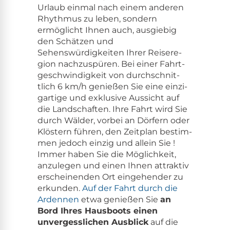
Urlaub ein­mal nach einem anderen
Rhyth­mus zu leben, son­dern
ermöglicht Ihnen auch, aus­giebig
den Schätzen und
Sehenswürdigkeit­en Ihrer Reis­ere­
gion nachzus­püren. Bei ein­er Fahrt­
geschwindigkeit von durch­schnit­
tlich 6 km/​h genießen Sie eine einzi­
gar­tige und exk­lu­sive Aus­sicht auf
die Land­schaften. Ihre Fahrt wird Sie
durch Wälder, vor­bei an Dör­fern oder
Klöstern führen, den Zeit­plan bes­tim­
men jedoch einzig und allein Sie !
Immer haben Sie die Möglichkeit,
anzule­gen und einen Ihnen attrak­tiv
erscheinen­den Ort einge­hen­der zu
erkun­den.
Auf der Fahrt durch die
Arden­nen
etwa genießen Sie
an
Bord Ihres Haus­boots einen
unvergesslichen Aus­blick
auf die