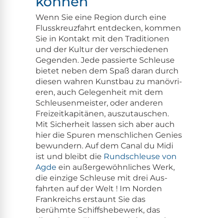
können
Wenn Sie eine Region durch eine
Flusskreuz­fahrt ent­deck­en, kom­men
Sie in Kon­takt mit den Tra­di­tio­nen
und der Kul­tur der ver­schiede­nen
Gegen­den. Jede passierte Schleuse
bietet neben dem Spaß daran durch
diesen wahren Kun­st­bau zu manövri­
eren, auch Gele­gen­heit mit dem
Schleusen­meis­ter, oder anderen
Freizeitkapitä­nen, auszu­tauschen.
Mit Sicher­heit lassen sich aber auch
hier die Spuren men­schlichen Genies
bewun­dern. Auf dem Canal du Midi
ist und bleibt die
Rund­schleuse von
Agde
ein außergewöhn­lich­es Werk,
die einzige Schleuse mit drei Aus­
fahrten auf der Welt ! Im Nor­den
Frankre­ichs erstaunt Sie das
berühmte Schiff­she­be­w­erk, das