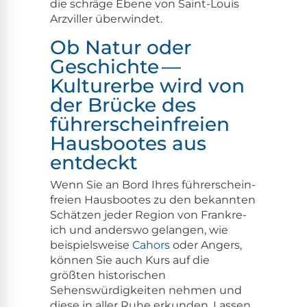
die schräge Ebene von Saint-Louis
Arzviller überwindet.
Ob Natur oder
Geschichte —
Kulturerbe wird von
der Brücke des
führerscheinfreien
Hausbootes aus
entdeckt
Wenn Sie an Bord Ihres führersche­in­
freien Haus­bootes zu den bekan­nten
Schätzen jed­er Region von Frankre­
ich und ander­swo gelan­gen, wie
beispiel­sweise
Cahors
oder Angers,
kön­nen Sie auch Kurs auf die
größten his­torischen
Sehenswürdigkeit­en nehmen und
diese in aller Ruhe erkun­den. Lassen