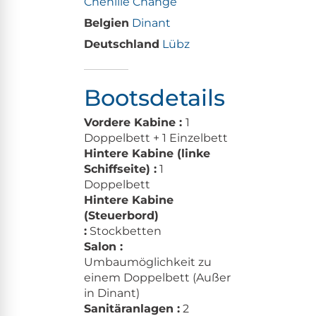
Chenillé Changé
Belgien
Dinant
Deutschland
Lübz
Bootsdetails
Vordere Kabine :
1
Doppelbett + 1 Einzelbett
Hintere Kabine (linke
Schiffseite) :
1
Doppelbett
Hintere Kabine
(Steuerbord)
:
Stockbetten
Salon :
Umbaumöglichkeit zu
einem Doppelbett (Außer
in Dinant)
Sanitäranlagen :
2