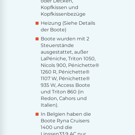
oder Decken,
Kopfkissen und
Kopfkissenbezüge
Heizung (Siehe Details
der Boote)
Boote wurden mit 2
Steuerstände
ausgestattet, außer
LaPéniche, Triton 1050,
Nicols 900, Pénichette®
1260 R, Pénichette®
1107 W, Pénichette®
935 W, Access Boote
und Triton 860 (in
Redon, Cahors und
Italien).
In Belgien haben die
Boote Ryna Cruisers
1400 und die
Linssen33.9 AC nur