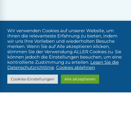
Wir verwenden Cookies auf unserer Website, um
Ihnen die relevanteste Erfahrung zu bieten, indem
wir uns Ihre Vorlieben und wiederholten Besuche
merken. Wenn Sie auf Alle akzeptieren klicken,
stimmen Sie der Verwendung ALLER Cookies zu. Sie
können jedoch die Einstellungen besuchen, um eine
kontrollierte Zustimmung zu erteilen.
Lesen Sie die
Datenschutzrichtlinie
.
Cookies ablehnen
Cookies-Einstellungen
Alle akzeptieren