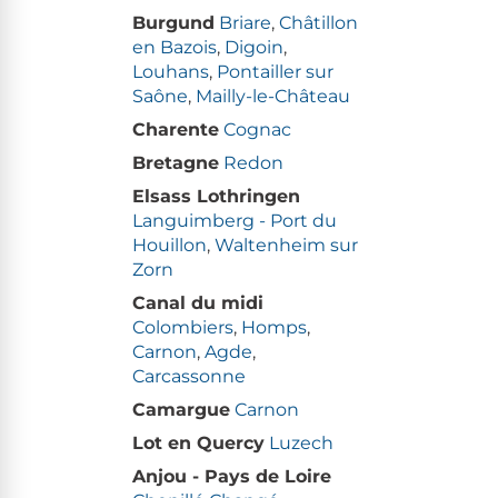
Burgund
Briare
,
Châtillon
en Bazois
,
Digoin
,
Louhans
,
Pontailler sur
Saône
,
Mailly-le-Château
Charente
Cognac
Bretagne
Redon
Elsass Lothringen
Languimberg - Port du
Houillon
,
Waltenheim sur
Zorn
Canal du midi
Colombiers
,
Homps
,
Carnon
,
Agde
,
Carcassonne
Camargue
Carnon
Lot en Quercy
Luzech
Anjou - Pays de Loire