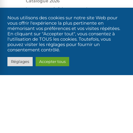
Catalogue 2026
Louez une pénichette avec Les
Canalous
Nous utilisons des cookies sur notre site Web pour
Canal latéral à la Loire
vous offrir l'expérience la plus pertinente en
mémorisant vos préférences et vos visites répétées.
Canal de Roanne à Digoin
En cliquant sur "Accepter tout", vous consentez à
Canal du Centre
l'utilisation de TOUS les cookies. Toutefois, vous
pouvez visiter les réglages pour fournir un
Le canal de Nantes à Brest en
consentement contrôlé.
bateau sans permis
Réglages
Accepter tous
Réservation
Disponibilités /​Réservation
Devis (réponse sous 24h)
Extras de location
Tarifs 2026
Nos promotions
Offrir un bon cadeau
Conditions générales de Location