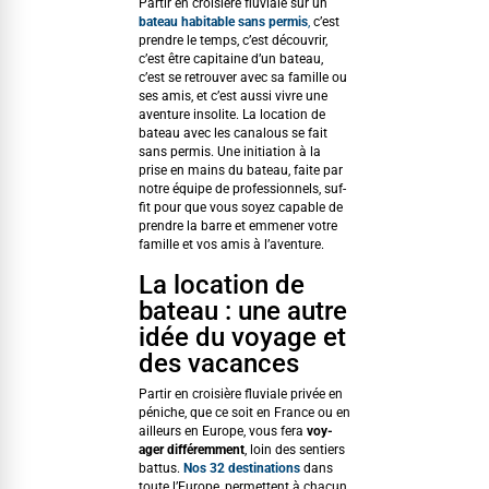
Par­tir en croisière flu­viale sur un
bateau hab­it­able sans per­mis
,
c’est
pren­dre le temps, c’est décou­vrir,
c’est être cap­i­taine d’un bateau,
c’est se retrou­ver avec sa famille ou
ses amis, et c’est aus­si vivre une
aven­ture inso­lite. La loca­tion de
bateau avec les canalous se fait
sans per­mis. Une ini­ti­a­tion à la
prise en mains du bateau, faite par
notre équipe de pro­fes­sion­nels, suf­
fit pour que vous soyez capa­ble de
pren­dre la barre et emmen­er votre
famille et vos amis à l’aventure.
La location de
bateau : une autre
idée du voyage et
des vacances
Par­tir en croisière flu­viale privée en
péniche, que ce soit en France ou en
ailleurs en Europe, vous fera
voy­
ager dif­férem­ment
, loin des sen­tiers
bat­tus.
Nos 32 des­ti­na­tions
dans
toute l’Europe, per­me­t­tent à cha­cun,