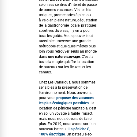
selon ses cen­tres d’intérêt de pass­er
de bonnes vacances. Vis­ites his­
toriques, prom­e­nades à pied ou
à vélo en pleine nature, dégus­ta­tion
de la gas­tronomie locale, pra­tiques
sportives divers­es, il y en a pour
tous les goûts. Vous pou­vez tout
aus­si bien tra­vers­er une grande
métro­pole et quelques mètres plus
loin vous retrou­ver seuls au monde,
dans
une nature sauvage
. C’est là
toute la magie qu’offre la loca­tion
de bateaux sur les fleuves et les
canaux.
Chez Les Canalous, nous sommes
sen­si­bles à la préser­va­tion de
l’environnement. Nous œuvrons
pour vous
pro­pos­er des vacances
les plus écologiques pos­si­bles
.
La
loca­tion de péniche hab­it­able, c’est
en soi un voy­age à faible impact,
mais nous nous devons de faire
plus. En 2019, nous avons sor­ti un
nou­veau bateau :
La péniche S,
100% élec­trique
.
Un bateau élec­