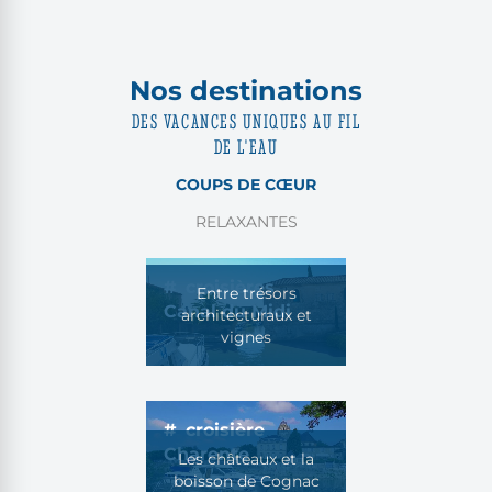
Nos destinations
DES VACANCES UNIQUES AU FIL
DE L'EAU
COUPS DE CŒUR
RELAXANTES
croisières
Entre trésors
Canal du Midi
architecturaux et
vignes
croisière
Charente
Les châteaux et la
boisson de Cognac