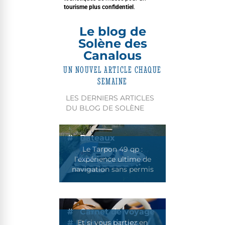
tourisme plus con­fi­den­tiel
.
Le blog de
Solène des
Canalous
UN NOUVEL ARTICLE CHAQUE
SEMAINE
LES DERNIERS ARTICLES
DU BLOG DE SOLÈNE
Bateaux
Le Tarpon 49 qp :
l’expérience ultime de
navigation sans permis
Carnet de voyage
#
Infos pratiques
Et si vous partiez en