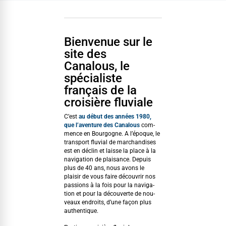
Bienvenue sur le
site des
Canalous, le
spécialiste
français de la
croisière fluviale
C’est
au début des années 1980,
que l’aventure des Canalous
com­
mence en Bour­gogne. A l’époque, le
trans­port flu­vial de marchan­dis­es
est en déclin et laisse la place à la
nav­i­ga­tion de plai­sance. Depuis
plus de 40 ans, nous avons le
plaisir de vous faire décou­vrir nos
pas­sions à la fois pour la nav­i­ga­
tion et pour la décou­verte de nou­
veaux endroits, d’une façon plus
authentique.