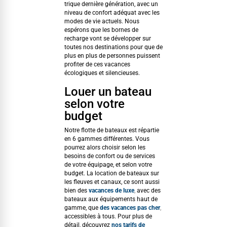
trique dernière généra­tion, avec un
niveau de con­fort adéquat avec les
modes de vie actuels. Nous
espérons que les bornes de
recharge vont se dévelop­per sur
toutes nos des­ti­na­tions pour que de
plus en plus de per­son­nes puis­sent
prof­iter de ces vacances
écologiques et silencieuses.
Louer un bateau
selon votre
budget
Notre flotte de bateaux est répar­tie
en 6 gammes dif­férentes. Vous
pour­rez alors choisir selon les
besoins de con­fort ou de ser­vices
de votre équipage, et selon votre
bud­get. La loca­tion de bateaux sur
les fleuves et canaux, ce sont aus­si
bien des
vacances de luxe
,
avec des
bateaux aux équipements haut de
gamme, que
des vacances pas cher
,
acces­si­bles à tous. Pour plus de
détail, décou­vrez
nos tar­ifs de