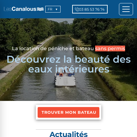
03 85 53 76 74
FR
La location de péniche et bateau
sans permis
Découvrez la beauté des
eaux intérieures
TROUVER MON BATEAU
Actualités