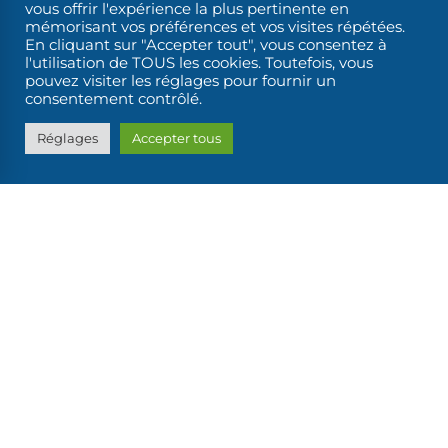
vous offrir l'expérience la plus pertinente en
mémorisant vos préférences et vos visites répétées.
En cliquant sur "Accepter tout", vous consentez à
l'utilisation de TOUS les cookies. Toutefois, vous
pouvez visiter les réglages pour fournir un
consentement contrôlé.
Réglages
Accepter tous
VOTRE