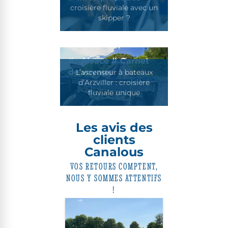
croisière fluviale avec un
skipper ?
Alsace
#
Carnet
de voyage
L’ascenseur à bateaux
d’Arzviller : croisière
fluviale unique
Les avis des
clients
Canalous
VOS RETOURS COMPTENT,
NOUS Y SOMMES ATTENTIFS
!