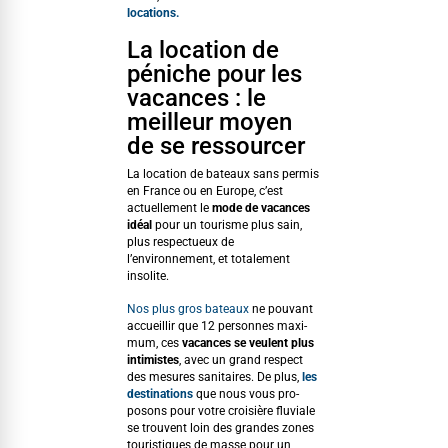
locations.
La location de
péniche pour les
vacances : le
meilleur moyen
de se ressourcer
La loca­tion de bateaux sans per­mis
en France ou en Europe, c’est
actuelle­ment le
mode de vacances
idéal
pour un tourisme plus sain,
plus respectueux de
l’environnement, et totale­ment
insolite.
Nos plus gros bateaux
ne pou­vant
accueil­lir que 12 per­son­nes max­i­
mum, ces
vacances se veu­lent plus
intimistes
, avec un grand respect
des mesures san­i­taires. De plus,
les
des­ti­na­tions
que nous vous pro­
posons pour votre croisière flu­viale
se trou­vent loin des grandes zones
touris­tiques de masse pour un