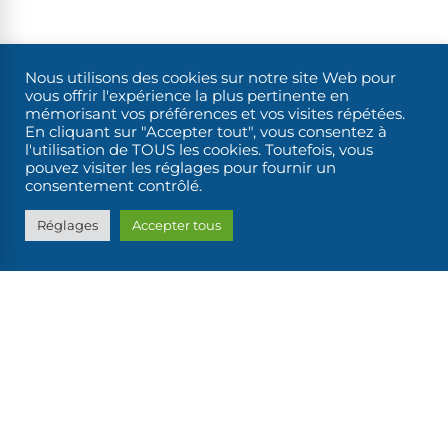
TROUVER MON BATEAU
Nous utilisons des cookies sur notre site Web pour
vous offrir l'expérience la plus pertinente en
mémorisant vos préférences et vos visites répétées.
En cliquant sur "Accepter tout", vous consentez à
l'utilisation de TOUS les cookies. Toutefois, vous
pouvez visiter les réglages pour fournir un
consentement contrôlé.
Réglages
Accepter tous