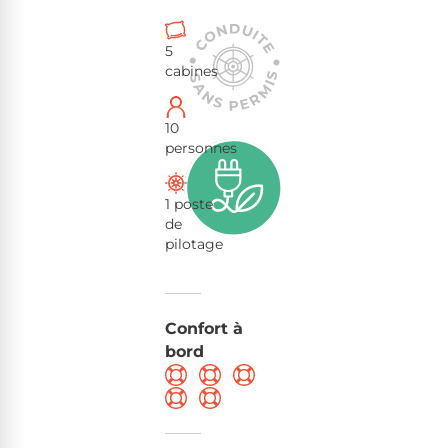
5
cabines
10
personnes
1 poste
de
pilotage
Confort à
bord