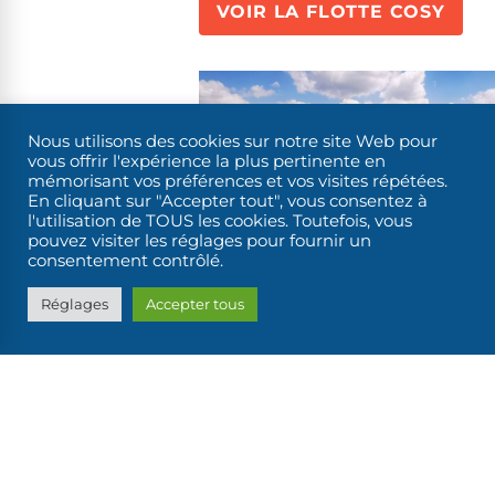
VOIR LA FLOTTE COSY
Nous utilisons des cookies sur notre site Web pour
vous offrir l'expérience la plus pertinente en
mémorisant vos préférences et vos visites répétées.
En cliquant sur "Accepter tout", vous consentez à
l'utilisation de TOUS les cookies. Toutefois, vous
pouvez visiter les réglages pour fournir un
consentement contrôlé.
A la journée
Réglages
Accepter tous
La flotte "À la
journée"
La gamme de location de bateaux
journée comprend 3 bateaux.
Le Wanday, présent à Digoin et 