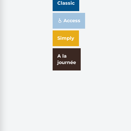
Classic
Access
Simply
A la
journée