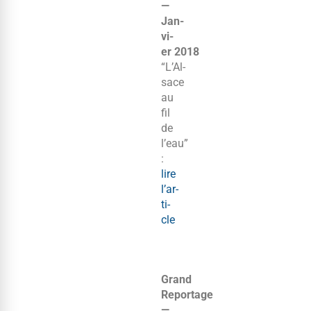
—
Jan­
vi­
er 2018
“L’Al­
sace
au
fil
de
l’eau”
:
lire
l’ar­
ti­
cle
Grand
Reportage
—