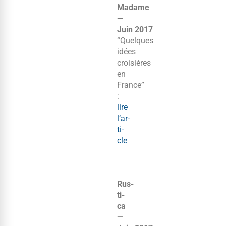
Madame
—
Juin 2017
“Quelques
idées
croisières
en
France”
:
lire
l’ar­
ti­
cle
Rus­
ti­
ca
—