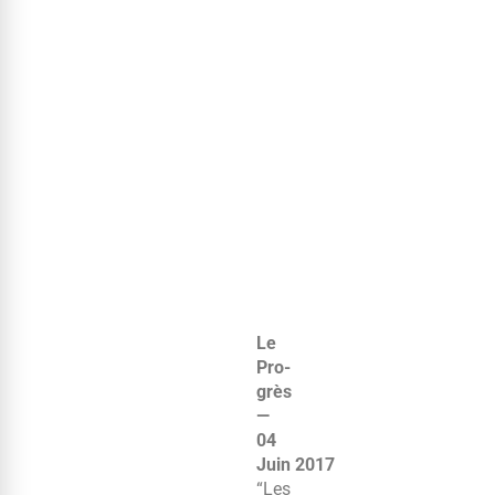
Le
Pro­
grès
—
04
Juin 2017
“Les