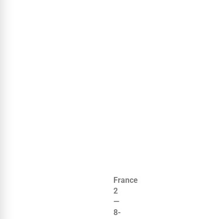
France
2
—
8-