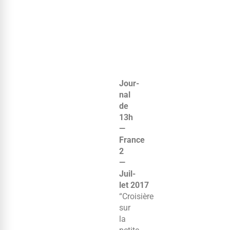
Jour­
nal
de
13h
—
France
2
—
Juil­
let 2017
“Croisière
sur
la