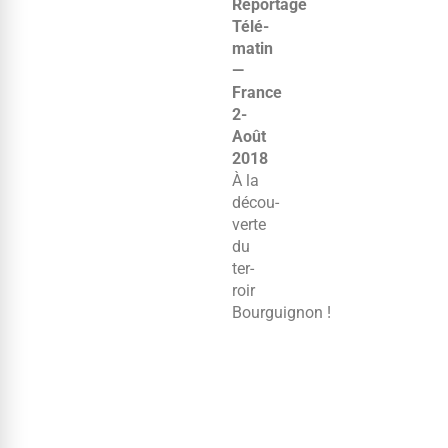
Reportage
Télé­
matin
—
France
2-
Août
2018
À la
décou­
verte
du
ter­
roir
Bourguignon !