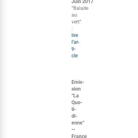
Juin 2017
“Balade
au
vert”
:
lire
l’ar­
ti­
cle
Emis­
sion
“La
Quo­
ti­
di­
enne”
—
France