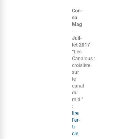
Con­
so
Mag
—
Juil­
let 2017
“Les
Canalous :
croisière
sur
le
canal
du
midi”
:
lire
l’ar­
ti­
cle