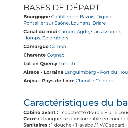
BASES DE DÉPART
Bourgogne
Châtillon en Bazois
,
Digoin
,
Pontailler sur Saône
,
Louhans
,
Briare
Canal du midi
Carnon
,
Agde
,
Carcassonne
,
Homps
,
Colombiers
Camargue
Carnon
Charente
Cognac
Lot en Quercy
Luzech
Alsace - Lorraine
Languimberg - Port du Houi
Anjou - Pays de Loire
Chenillé Changé
Caractéristiques du b
Cabine avant :
1 couchette double + une cou
Carré :
1 banquette transformable en couche
Sanitaires :
1 douche / 1 lavabo / 1 WC séparé