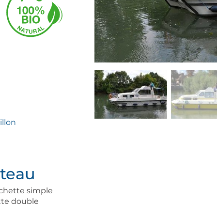
llon
ateau
chette simple
tte double