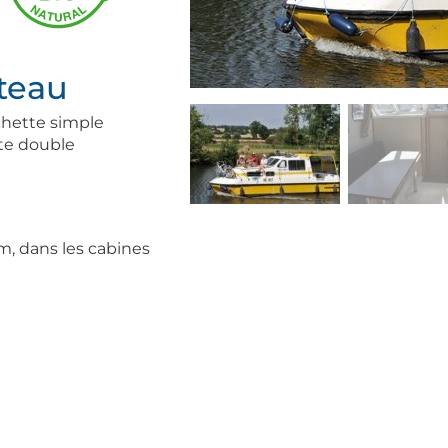
ateau
chette simple
te double
 m, dans les cabines