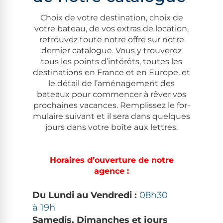
Choix de votre des­ti­na­tion, choix de
votre bateau, de vos extras de loca­tion,
retrou­vez toute notre offre sur notre
dernier cat­a­logue. Vous y trou­verez
tous les points d’in­térêts, toutes les
des­ti­na­tions en France et en Europe, et
le détail de l’amé­nage­ment des
bateaux pour com­mencer à rêver vos
prochaines vacances. Rem­plis­sez le for­
mu­laire suiv­ant et il sera dans quelques
jours dans votre boîte aux let­tres.
Horaires d’ou­ver­ture de notre
agence :
Du Lun­di au Ven­dre­di :
08h30
à 19h
Samedis, Dimanch­es et jours