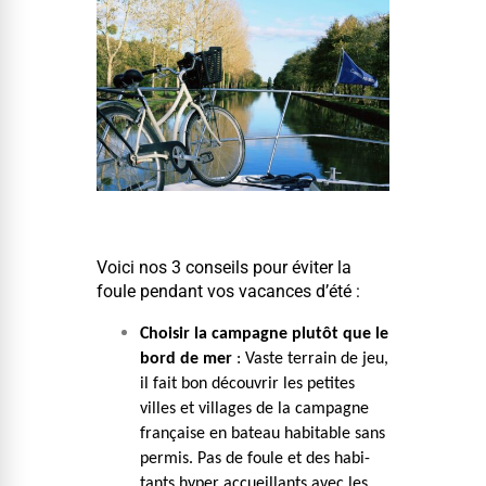
Voici nos 3 con­seils pour éviter la
foule pen­dant vos vacances d’été :
Choisir la cam­pagne plutôt que le
bord de mer
: Vaste ter­rain de jeu,
il fait bon décou­vrir les petites
villes et vil­lages de la cam­pagne
française en bateau hab­it­able sans
per­mis. Pas de foule et des habi­
tants hyper accueil­lants avec les