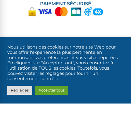
PAIEMENT SÉCURISÉ
Nous utilisons des cookies sur notre site Web pour
Notre agence
vous offrir l'expérience la plus pertinente en
mémorisant vos préférences et vos visites répétées.
Contact
En cliquant sur "Accepter tout", vous consentez à
Qui sommes-nous ?
l'utilisation de TOUS les cookies. Toutefois, vous
pouvez visiter les réglages pour fournir un
Nouveau ? Suivez le guide
consentement contrôlé.
Avis des clients
Les médias parlent de nous
Réglages
Accepter tous
Recrutement
Accès Agence
Accès C.E.
Location de bateaux