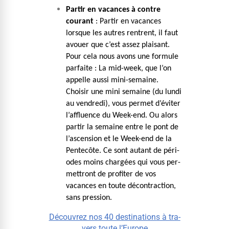
Par­tir en vacances à con­tre
courant
: Par­tir en vacances
lorsque les autres ren­trent, il faut
avouer que c’est assez plaisant.
Pour cela nous avons une for­mule
par­faite : La mid-week, que l’on
appelle aus­si mini-semaine.
Choisir une mini semaine (du lun­di
au ven­dre­di), vous per­met d’éviter
l’affluence du Week-end. Ou alors
par­tir la semaine entre le pont de
l’ascension et le Week-end de la
Pen­tecôte. Ce sont autant de péri­
odes moins chargées qui vous per­
me­t­tront de prof­iter de vos
vacances en toute décon­trac­tion,
sans pression.
Décou­vrez nos 40 des­ti­na­tions à tra­
vers toute l’Europe