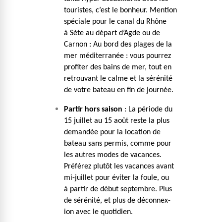
touristes, c’est le bon­heur. Men­tion
spé­ciale pour le canal du Rhône
à Sète au départ d’Agde ou de
Carnon : Au bord des plages de la
mer méditer­ranée : vous pour­rez
prof­iter des bains de mer, tout en
retrou­vant le calme et la sérénité
de votre bateau en fin de journée.
Par­tir hors sai­son
: La péri­ode du
15 juil­let au 15 août reste la plus
demandée pour la loca­tion de
bateau sans per­mis, comme pour
les autres modes de vacances.
Préférez plutôt les vacances avant
mi-juil­let pour éviter la foule, ou
à par­tir de début sep­tem­bre. Plus
de sérénité, et plus de décon­nex­
ion avec le quotidien.