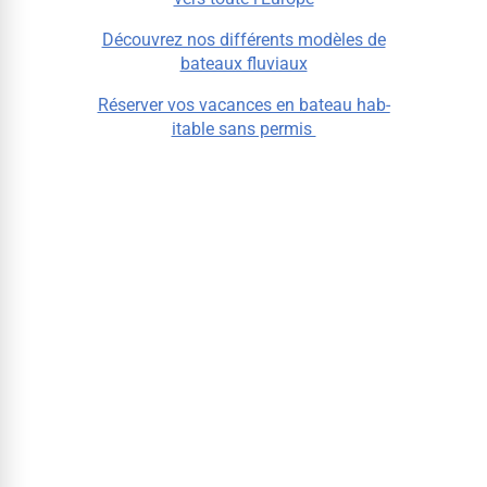
Décou­vrez nos dif­férents mod­èles de
bateaux fluviaux
Réserv­er vos vacances en bateau hab­
it­able sans permis