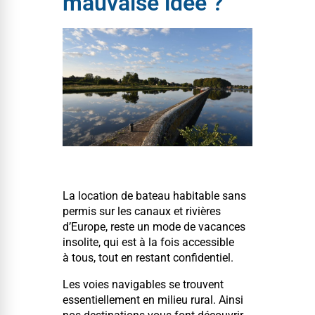
mauvaise idée ?
La loca­tion de bateau hab­it­able sans
per­mis sur les canaux et riv­ières
d’Europe, reste un mode de vacances
inso­lite, qui est à la fois acces­si­ble
à tous, tout en restant confidentiel.
Les voies nav­i­ga­bles se trou­vent
essen­tielle­ment en milieu rur­al. Ain­si