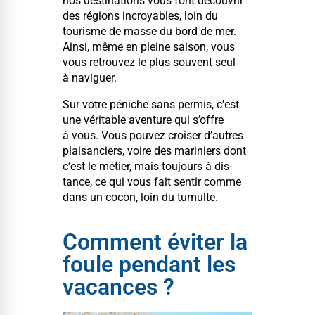
nos des­ti­na­tions vous font décou­vrir
des régions incroy­ables, loin du
tourisme de masse du bord de mer.
Ain­si, même en pleine sai­son, vous
vous retrou­vez le plus sou­vent seul
à naviguer.
Sur votre péniche sans per­mis, c’est
une véri­ta­ble aven­ture qui s’offre
à vous. Vous pou­vez crois­er d’autres
plai­sanciers, voire des mariniers dont
c’est le méti­er, mais tou­jours à dis­
tance, ce qui vous fait sen­tir comme
dans un cocon, loin du tumulte.
Comment éviter la
foule pendant les
vacances ?