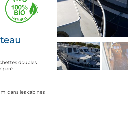
ateau
chettes doubles
séparé
6 m, dans les cabines