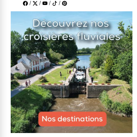
/
/
/
/