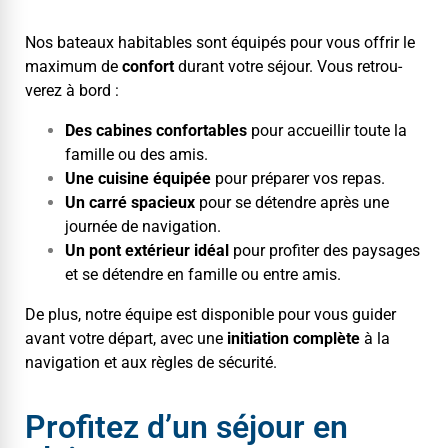
Nos bateaux hab­it­a­bles sont équipés pour vous offrir le
max­i­mum de
con­fort
durant votre séjour. Vous retrou­
verez à bord :
Des cab­ines con­fort­a­bles
pour accueil­lir toute la
famille ou des amis.
Une cui­sine équipée
pour pré­par­er vos repas.
Un car­ré spa­cieux
pour se déten­dre après une
journée de navigation.
Un pont extérieur idéal
pour prof­iter des paysages
et se déten­dre en famille ou entre amis.
De plus, notre équipe est disponible pour vous guider
avant votre départ, avec une
ini­ti­a­tion com­plète
à la
nav­i­ga­tion et aux règles de sécurité.
Profitez d’un séjour en