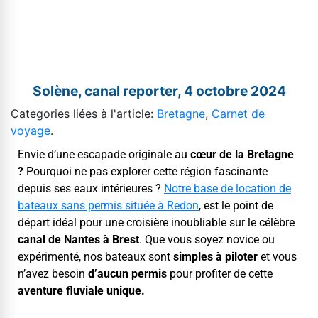
Solène, canal reporter, 4 octobre 2024
Categories liées à l'article:
Bretagne
,
Carnet de
voyage
.
Envie d’une escapade orig­i­nale au
cœur de la Bre­tagne
?
Pourquoi ne pas explor­er cette région fasci­nante
depuis ses eaux intérieures ?
Notre base de loca­tion de
bateaux sans per­mis située à Redon
, est le point de
départ idéal pour une croisière inou­bli­able sur le célèbre
canal de Nantes à Brest
. Que vous soyez novice ou
expéri­men­té, nos bateaux sont
sim­ples à pilot­er
et vous
n’avez besoin
d’au­cun per­mis
pour prof­iter de cette
aven­ture flu­viale unique.