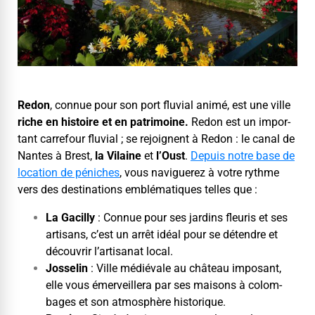
Redon
, con­nue pour son port flu­vial ani­mé, est une ville
riche en his­toire et en pat­ri­moine.
Redon est un impor­
tant car­refour flu­vial ; se rejoignent à Redon : le canal de
Nantes à Brest,
la Vilaine
et
l’Oust
.
Depuis notre base de
loca­tion de pénich­es
, vous nav­iguerez à votre rythme
vers des des­ti­na­tions emblé­ma­tiques telles que :
La Gacil­ly
: Con­nue pour ses jardins fleuris et ses
arti­sans, c’est un arrêt idéal pour se déten­dre et
décou­vrir l’artisanat local.
Jos­selin
: Ville médié­vale au château imposant,
elle vous émer­veillera par ses maisons à colom­
bages et son atmo­sphère historique.