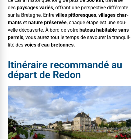
Ce canal his­torique, long de plus de
360 km
, tra­verse
des
paysages var­iés
, offrant une per­spec­tive dif­férente
sur la Bre­tagne. Entre
villes pit­toresques
,
vil­lages char­
mants
et
nature préservée
, chaque étape est une nou­
velle décou­verte. À bord de votre
bateau hab­it­able sans
per­mis
, vous aurez tout le temps de savour­er la tran­quil­
lité des
voies d’eau bretonnes.
Itinéraire recommandé au
départ de Redon