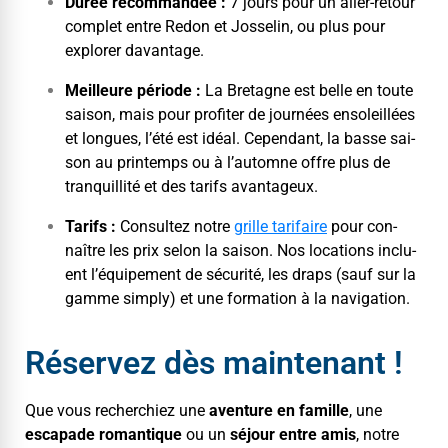
Durée recom­mandée :
7 jours pour un aller-retour
com­plet entre Redon et Jos­selin, ou plus pour
explor­er davantage.
Meilleure péri­ode :
La Bre­tagne est belle en toute
sai­son, mais pour prof­iter de journées ensoleil­lées
et longues, l’été est idéal. Cepen­dant, la basse sai­
son au print­emps ou à l’automne offre plus de
tran­quil­lité et des tar­ifs avantageux.
Tar­ifs :
Con­sul­tez notre
grille tar­i­faire
pour con­
naître les prix selon la sai­son. Nos loca­tions inclu­
ent l’équipement de sécu­rité, les draps (sauf sur la
gamme sim­ply) et une for­ma­tion à la navigation.
Réservez dès maintenant !
Que vous recher­chiez une
aven­ture en famille
, une
escapade roman­tique
ou un
séjour entre amis
, notre