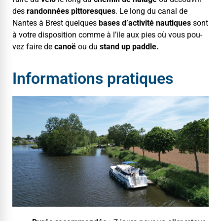
des
ran­don­nées pit­toresques
. Le long du canal de
Nantes à Brest quelques
bases d’activité nau­tiques
sont
à votre dis­po­si­tion comme à l’ile aux pies où vous pou­
vez faire de
canoë
ou du
stand up pad­dle.
Informations pratiques