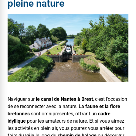
pleine nature
Nav­iguer sur
le canal de Nantes à Brest
, c’est l’occasion
de se recon­necter avec la nature.
La faune et la flo­re
bre­tonnes
sont omniprésentes, offrant un
cadre
idyllique
pour les ama­teurs de nature. Et si vous aimez
les activ­ités en plein air, vous pour­rez vous arrêter pour
faire du
vélo
le long du
chemin de halage
ou décou­vrir