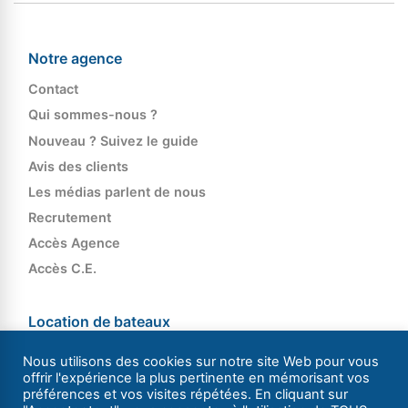
Notre agence
Contact
Qui sommes-nous ?
Nouveau ? Suivez le guide
Avis des clients
Les médias parlent de nous
Recrutement
Accès Agence
Accès C.E.
Location de bateaux
Nos bateaux habitables sans permis
Nous utilisons des cookies sur notre site Web pour vous
offrir l'expérience la plus pertinente en mémorisant vos
Nos bateaux de location à la journée
préférences et vos visites répétées. En cliquant sur
Réservez votre bateau à la journée