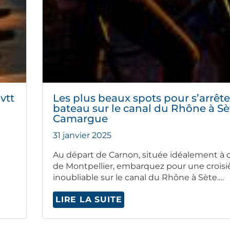
vtt
Les plus beaux spots pour s’arrête
bateau sur le canal du Rhône à Sè
Camargue
31 janvier 2025
Au départ de Carnon, située idéale­ment à 
de Mont­pel­li­er, embar­quez pour une croisi
inou­bli­able sur le canal du Rhône à Sète.…
LIRE LA SUITE