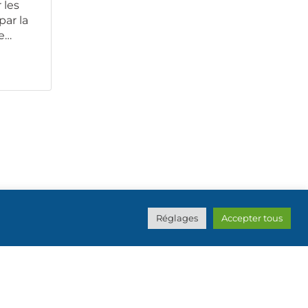
 les
par la
le…
Réglages
Accepter tous