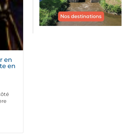
r en
te en
côté
ère