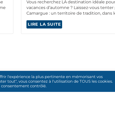
se
Vous recherchez LA des­ti­na­tion idéale pour
sme
vacances d’automne ? Lais­sez-vous ten­ter 
Camar­gue : un ter­ri­toire de tra­di­tion, dans 
LIRE LA SUITE
ffrir l'expérience la plus pertinente en mémorisant vos
ter tout", vous consentez à l'utilisation de TOUS les cookies.
un consentement contrôlé.