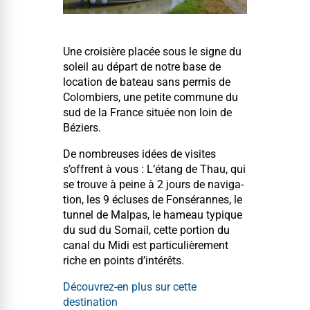
Une croisière placée sous le signe du
soleil au départ de notre base de
loca­tion de bateau sans per­mis de
Colom­biers, une petite com­mune du
sud de la France située non loin de
Béziers.
De nom­breuses idées de vis­ites
s’offrent à vous : L’étang de Thau, qui
se trou­ve à peine à 2 jours de nav­i­ga­
tion, les 9 éclus­es de Fon­sérannes, le
tun­nel de Mal­pas, le hameau typ­ique
du sud du Somail, cette por­tion du
canal du Midi est par­ti­c­ulière­ment
riche en points d’intérêts.
Décou­vrez-en plus sur cette
destination