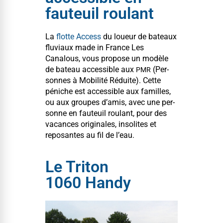
fauteuil roulant
La
flotte Access
du loueur de bateaux
flu­vi­aux made in France Les
Canalous, vous pro­pose un mod­èle
de bateau acces­si­ble aux
(Per­
PMR
son­nes à Mobil­ité Réduite). Cette
péniche est acces­si­ble aux familles,
ou aux groupes d’amis, avec une per­
son­ne en fau­teuil roulant, pour des
vacances orig­i­nales, inso­lites et
reposantes au fil de l’eau.
Le Triton
1060 Handy