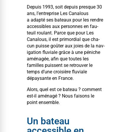
Depuis 1993, soit depuis presque 30
ans, l’entreprise Les Canalous
a adap­té ses bateaux pour les ren­dre
acces­si­bles aux per­son­nes en fau­
teuil roulant. Parce que pour Les
Canalous, il est pri­mor­dial que cha­
cun puisse goûter aux joies de la nav­
i­ga­tion flu­viale grâce à une péniche
amé­nagée, afin que toutes les
familles puis­sent se retrou­ver le
temps d’une croisière flu­viale
dépaysante en France.
Alors, quel est ce bateau ? com­ment
est-il amé­nagé ? Nous faisons le
point ensemble.
Un bateau
accessible en