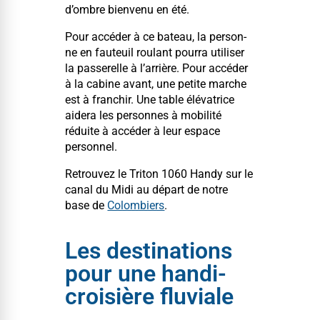
d’ombre bien­venu en été.
Pour accéder à ce bateau, la per­son­
ne en fau­teuil roulant pour­ra utilis­er
la passerelle à l’arrière. Pour accéder
à la cab­ine avant, une petite marche
est à franchir. Une table élé­va­trice
aidera les per­son­nes à mobil­ité
réduite à accéder à leur espace
personnel.
Retrou­vez le Tri­ton 1060 Handy sur le
canal du Midi au départ de notre
base de
Colom­biers
.
Les destinations
pour une handi-
croisière fluviale