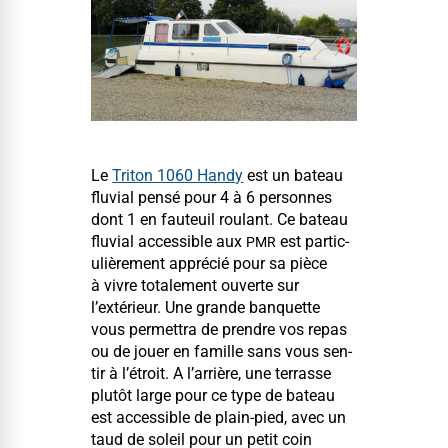
Le
Tri­ton 1060 Handy
est un bateau
flu­vial pen­sé pour 4 à 6 per­son­nes
dont 1 en fau­teuil roulant. Ce bateau
flu­vial acces­si­ble aux
est par­ti­c­
PMR
ulière­ment appré­cié pour sa pièce
à vivre totale­ment ouverte sur
l’extérieur. Une grande ban­quette
vous per­me­t­tra de pren­dre vos repas
ou de jouer en famille sans vous sen­
tir à l’étroit. A l’arrière, une ter­rasse
plutôt large pour ce type de bateau
est acces­si­ble de plain-pied, avec un
taud de soleil pour un petit coin