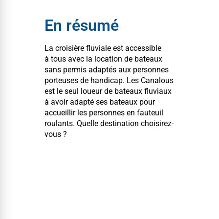
En résumé
La croisière flu­viale est acces­si­ble
à tous avec la loca­tion de bateaux
sans per­mis adap­tés aux per­son­nes
por­teuses de hand­i­cap. Les Canalous
est le seul loueur de bateaux flu­vi­aux
à avoir adap­té ses bateaux pour
accueil­lir les per­son­nes en fau­teuil
roulants. Quelle des­ti­na­tion choisirez-
vous ?