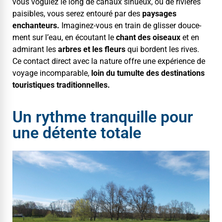
vous vogu­iez le long de canaux sin­ueux, ou de riv­ières
pais­i­bles, vous serez entouré par des
paysages
enchanteurs.
Imag­inez-vous en train de gliss­er douce­
ment sur l’eau, en écoutant le
chant des oiseaux
et en
admi­rant les
arbres et les fleurs
qui bor­dent les rives.
Ce con­tact direct avec la nature offre une expéri­ence de
voy­age incom­pa­ra­ble,
loin du tumulte des des­ti­na­tions
touris­tiques traditionnelles.
Un rythme tranquille pour
une détente totale