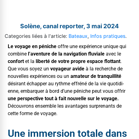
Solène, canal reporter, 3 mai 2024
Categories liées à l'article:
Bateaux
,
Infos pratiques
.
Le voy­age en péniche
offre une expéri­ence unique qui
com­bine
l’aven­ture de la nav­i­ga­tion flu­viale
avec le
con­fort
et la
lib­erté de votre pro­pre espace flot­tant
.
Que vous soyez un
voyageur
avide
à la recherche de
nou­velles expéri­ences ou un
ama­teur de tran­quil­lité
désir­ant échap­per au rythme effréné de la vie quo­ti­di­
enne, embar­quer à bord d’une péniche peut vous offrir
une per­spec­tive tout à fait nou­velle sur le voy­age.
Décou­vrons ensem­ble les avan­tages sur­prenants de
cette forme de voyage.
Une immersion totale dans