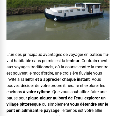
L’un des prin­ci­paux avan­tages de voy­ager en bateau flu­
vial hab­it­able sans per­mis est la
lenteur
. Con­traire­ment
aux voy­ages tra­di­tion­nels, où la course con­tre la mon­tre
est sou­vent le mot d’or­dre, une croisière flu­viale vous
invite à
ralen­tir et à appréci­er chaque instant
. Vous
pou­vez décider de votre pro­pre itinéraire et explor­er les
envi­rons
à votre rythme
. Que vous souhaitiez faire une
pause pour
pique-niquer au bord de l’eau
,
explor­er un
vil­lage pit­toresque
ou sim­ple­ment
vous déten­dre sur le
pont en admi­rant le paysage
, le temps est votre allié