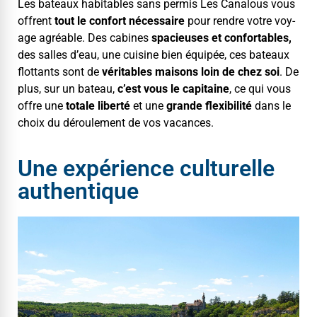
Les bateaux hab­it­a­bles sans per­mis Les Canalous vous
offrent
tout le con­fort néces­saire
pour ren­dre votre voy­
age agréable. Des cab­ines
spa­cieuses et con­fort­a­bles,
des salles d’eau, une cui­sine bien équipée, ces bateaux
flot­tants sont de
véri­ta­bles maisons loin de chez soi
. De
plus, sur un bateau,
c’est vous le cap­i­taine
, ce qui vous
offre une
totale lib­erté
et une
grande flex­i­bil­ité
dans le
choix du déroule­ment de vos vacances.
Une expérience culturelle
authentique