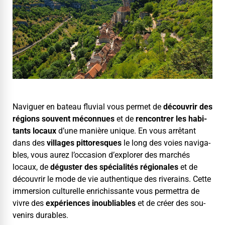
Nav­iguer en bateau flu­vial vous per­met de
décou­vrir des
régions sou­vent mécon­nues
et de
ren­con­tr­er les habi­
tants locaux
d’une manière unique. En vous arrê­tant
dans des
vil­lages pit­toresques
le long des voies nav­i­ga­
bles, vous aurez l’oc­ca­sion d’ex­plor­er des marchés
locaux, de
déguster des spé­cial­ités régionales
et de
décou­vrir le mode de vie authen­tique des riverains. Cette
immer­sion cul­turelle enrichissante vous per­me­t­tra de
vivre des
expéri­ences inou­bli­ables
et de créer des sou­
venirs durables.