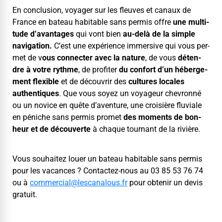
En con­clu­sion, voy­ager sur les fleuves et canaux de
France en bateau hab­it­able sans per­mis offre
une mul­ti­
tude d’a­van­tages
qui vont bien
au-delà de la sim­ple
nav­i­ga­tion.
C’est une expéri­ence immer­sive qui vous per­
met de v
ous con­necter avec la nature
, de vous
déten­
dre à votre rythme
, de prof­iter
du con­fort d’un héberge­
ment flex­i­ble
et de décou­vrir des
cul­tures locales
authen­tiques
. Que vous soyez un voyageur chevron­né
ou un novice en quête d’aven­ture, une croisière flu­viale
en péniche sans per­mis promet
des moments de bon­
heur et de décou­verte
à chaque tour­nant de la rivière.
Vous souhaitez louer un bateau hab­it­able sans per­mis
pour les vacances ? Con­tactez-nous au 03 85 53 76 74
ou à
commercial@​lescanalous.​fr
pour obtenir un devis
gratuit.