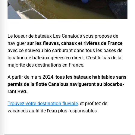
Le loueur de bateaux Les Canalous vous pro­pose de
nav­iguer
sur les fleuves, canaux et riv­ières de France
avec ce nou­veau bio car­bu­rant dans tous les bases de
loca­tion de bateaux gérées en direct. C’est le cas de la
majorité des des­ti­na­tions en France.
A par­tir de mars 2024,
tous les bateaux hab­it­a­bles sans
per­mis de la flotte Canalous nav­igueront au bio­car­bu­
rant
.
HVO
Trou­vez votre des­ti­na­tion flu­viale
, et prof­itez de
vacances au fil de l’eau plus responsables