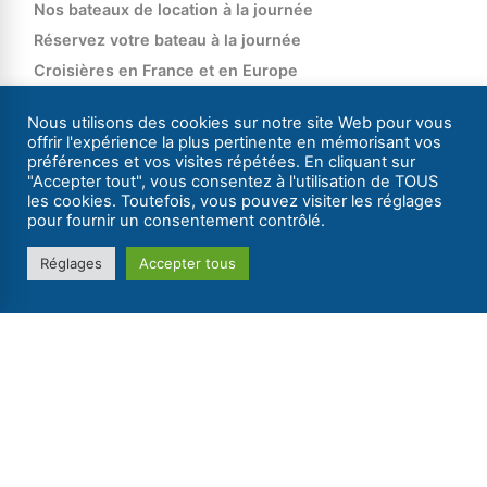
Nos bateaux de location à la journée
Réservez votre bateau à la journée
Croisières en France et en Europe
Catalogue 2026
Nous utilisons des cookies sur notre site Web pour vous
Louez une pénichette avec Les Canalous
offrir l'expérience la plus pertinente en mémorisant vos
préférences et vos visites répétées. En cliquant sur
Canal latéral à la Loire
"Accepter tout", vous consentez à l'utilisation de TOUS
Canal de Roanne à Digoin
les cookies. Toutefois, vous pouvez visiter les réglages
pour fournir un consentement contrôlé.
Canal du Centre
Le canal de Nantes à Brest en bateau sans permis
Réglages
Accepter tous
Réservation
Disponibilités /​Réservation
Devis (réponse sous 24h)
Extras de location
Tarifs 2026
Nos promotions