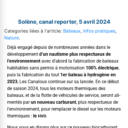
Solène, canal reporter, 5 avril 2024
Categories liées à l'article:
Bateaux
,
Infos pratiques
,
Nature
.
Déjà engagé depuis de nom­breuses années dans le
développe­ment
d’un nautisme plus respectueux de
l’environnement
avec d’abord la fab­ri­ca­tion de bateaux
hab­it­a­bles sans per­mis à motori­sa­tion
100% élec­trique
,
puis la fab­ri­ca­tion du tout
1
er
bateau à hydrogène en
2023
, Les Canalous con­tin­ue sur sa lancée. En ce début
de sai­son 2024, tous les moteurs ther­miques des
bateaux, et de la flotte de véhicules de ser­vice, seront ali­
men­tés par
un nou­veau car­bu­rant
, plus respectueux de
l’environnement, pour rem­plac­er le diesel sur les moteurs
ther­miques :
le
.
HVO
Nous vous en dis­ons plus sur ce nou­veau biocarburant.