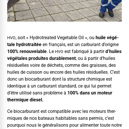
, soit « Hydrotreat­ed Veg­etable Oil », ou
huile végé­
HVO
tale hydro­traitée
en français, est un car­bu­rant d’origine
100% renou­ve­lable
. Le
est fab­riqué à par­tir
d’huiles
HVO
végé­tales pro­duites durable­ment
, ou à par­tir d’huiles
résidu­elles voire de déchets, comme des graiss­es, des
huiles de cuis­son ou encore des huiles résidu­elles. C’est
donc un bio­car­bu­rant dont la struc­ture chim­ique est
iden­tique à un car­bu­rant stan­dard, ce qui lui per­met
d’être util­isé sans prob­lème à
100% dans un moteur
ther­mique diesel.
Ce bio­car­bu­rant est com­pat­i­ble avec les moteurs ther­
miques de nos bateaux hab­it­a­bles sans per­mis, c’est
pourquoi nous le général­isons pour ali­menter toute notre