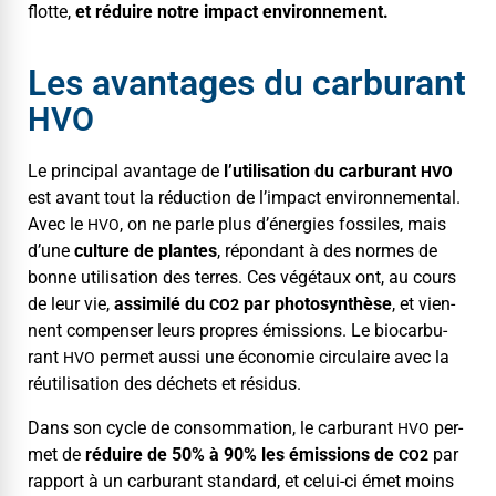
flotte,
et réduire notre impact environnement.
Les avantages du carburant
HVO
Le prin­ci­pal avan­tage de
l’utilisation du car­bu­rant
HVO
est avant tout la réduc­tion de l’impact envi­ron­nemen­tal.
Avec le
, on ne par­le plus d’énergies fos­siles, mais
HVO
d’une
cul­ture de plantes
, répon­dant à des normes de
bonne util­i­sa­tion des ter­res. Ces végé­taux ont, au cours
de leur vie,
assim­ilé du
par pho­to­syn­thèse
, et vien­
CO2
nent com­penser leurs pro­pres émis­sions. Le bio­car­bu­
rant
per­met aus­si une économie cir­cu­laire avec la
HVO
réu­til­i­sa­tion des déchets et résidus.
Dans son cycle de con­som­ma­tion, le car­bu­rant
per­
HVO
met de
réduire de 50% à 90% les émis­sions de
par
CO2
rap­port à un car­bu­rant stan­dard, et celui-ci émet moins