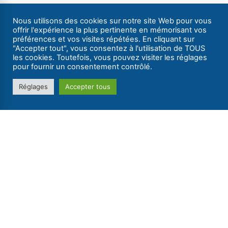
Nos bateaux habitables sans permis
Nous utilisons des cookies sur notre site Web pour vous
Nos bateaux de location à la journée
offrir l'expérience la plus pertinente en mémorisant vos
Réservez votre bateau à la journée
préférences et vos visites répétées. En cliquant sur
"Accepter tout", vous consentez à l'utilisation de TOUS
Croisières en France et en Europe
les cookies. Toutefois, vous pouvez visiter les réglages
Catalogue 2026
pour fournir un consentement contrôlé.
Louez une pénichette avec Les Canalous
Réglages
Accepter tous
Canal latéral à la Loire
Canal de Roanne à Digoin
Canal du Centre
Le canal de Nantes à Brest en bateau sans permis
Réservation
Disponibilités /​Réservation
Devis (réponse sous 24h)
Extras de location
Tarifs 2026