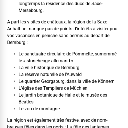
longtemps la rési­dence des ducs de Saxe-
Mersebourg.
A part les vis­ites de châteaux, la région de la Saxe-
Anhalt ne manque pas de points d’intérêts à vis­iter pour
vos vacances en péniche sans per­mis au départ de
Bernburg :
Le sanc­tu­aire cir­cu­laire de Pöm­melte, surnom­mé
le « stone­henge allemand »
La ville his­torique de Bernburg
La réserve naturelle de l’Auwald
Le quarti­er Georgs­burg, dans la ville de Könnern
L’église des Tem­pli­ers de Müchlen
Le jardin botanique de Halle et le musée des
Beatles
Le zoo de montagne
La région est égale­ment très fes­tive, avec de nom­
breuses fêtes dans les ports : La fête des lanternes