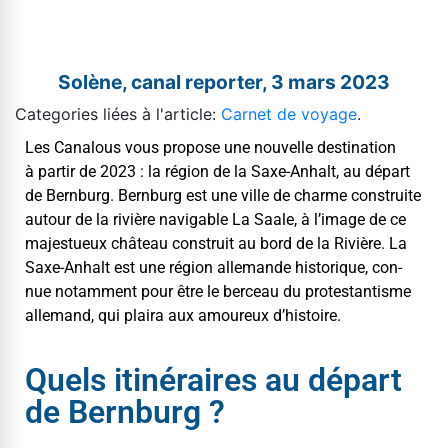
Solène, canal reporter, 3 mars 2023
Categories liées à l'article:
Carnet de voyage
.
Les Canalous vous pro­pose une nou­velle des­ti­na­tion
à par­tir de 2023 : la région de la Saxe-Anhalt, au départ
de Bern­burg. Bern­burg est une ville de charme con­stru­ite
autour de la riv­ière nav­i­ga­ble La Saale, à l’image de ce
majestueux château con­stru­it au bord de la Riv­ière. La
Saxe-Anhalt est une région alle­mande his­torique, con­
nue notam­ment pour être le berceau du protes­tantisme
alle­mand, qui plaira aux amoureux d’histoire.
Quels itinéraires au départ
de Bernburg ?