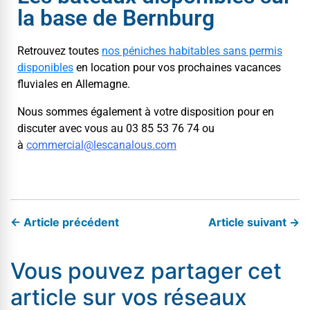
la base de Bernburg
Retrou­vez toutes
nos pénich­es hab­it­a­bles sans per­mis
disponibles
en loca­tion pour vos prochaines vacances
flu­viales en Allemagne.
Nous sommes égale­ment à votre dis­po­si­tion pour en
dis­cuter avec vous au 03 85 53 76 74 ou
à
commercial@​lescanalous.​com
← Article précédent
Article suivant →
Vous pouvez partager cet
article sur vos réseaux