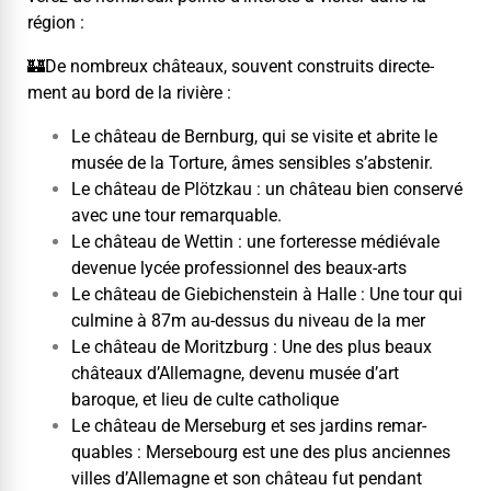
région :
🏰
De nom­breux châteaux, sou­vent con­stru­its directe­
ment au bord de la rivière :
Le château de Bern­burg, qui se vis­ite et abrite le
musée de la Tor­ture, âmes sen­si­bles s’abstenir.
Le château de Plötzkau : un château bien con­servé
avec une tour remarquable.
Le château de Wet­tin : une forter­esse médié­vale
dev­enue lycée pro­fes­sion­nel des beaux-arts
Le château de Giebichen­stein à Halle : Une tour qui
cul­mine à 87m au-dessus du niveau de la mer
Le château de Moritzburg : Une des plus beaux
châteaux d’Allemagne, devenu musée d’art
baroque, et lieu de culte catholique
Le château de Merse­burg et ses jardins remar­
quables : Merse­bourg est une des plus anci­ennes
villes d’Allemagne et son château fut pen­dant