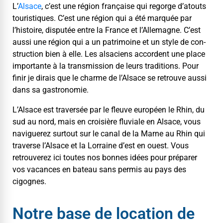
L’
Alsace
, c’est une région française qui regorge d’atouts
touris­tiques. C’est une région qui a été mar­quée par
l’histoire, dis­putée entre la France et l’Allemagne. C’est
aus­si une région qui a un pat­ri­moine et un style de con­
struc­tion bien à elle. Les alsa­ciens accor­dent une place
impor­tante à la trans­mis­sion de leurs tra­di­tions. Pour
finir je dirais que le charme de l’Alsace se retrou­ve aus­si
dans sa gastronomie.
L’Alsace est tra­ver­sée par le fleuve européen le Rhin, du
sud au nord, mais en croisière flu­viale en Alsace, vous
nav­iguerez surtout sur le canal de la Marne au Rhin qui
tra­verse l’Alsace et la Lor­raine d’est en ouest. Vous
retrou­verez ici toutes nos bonnes idées pour pré­par­er
vos vacances en bateau sans per­mis au pays des
cigognes.
Notre base de location de