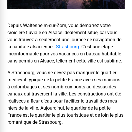
Depuis Wal­tenheim-sur-Zorn, vous démar­rez votre
croisière flu­viale en Alsace idéale­ment situé, car vous
vous trou­vez à seule­ment une journée de nav­i­ga­tion de
la cap­i­tale alsa­ci­enne :
Stras­bourg
. C’est une étape
incon­tourn­able pour vos vacances en bateau hab­it­able
sans per­mis en Alsace, telle­ment cette ville est sublime.
A Stras­bourg, vous ne devez pas man­quer le quarti­er
médié­val typ­ique de la petite France avec ses maisons
à colom­bages et ses nom­breux ponts au-dessus des
canaux qui tra­versent la ville. Les con­struc­tions ont été
réal­isées à fleur d’eau pour faciliter le tra­vail des meu­
niers de la ville. Aujourd’hui, le quarti­er de la petite
France est le quarti­er le plus touris­tique et de loin le plus
roman­tique de Strasbourg.