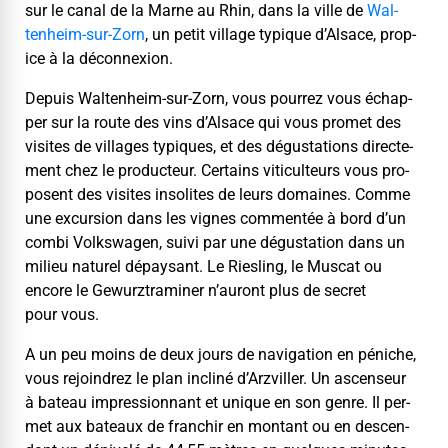
sur le canal de la Marne au Rhin, dans la ville de
Wal­
tenheim-sur-Zorn
, un petit vil­lage typ­ique d’Alsace, prop­
ice à la déconnexion.
Depuis Wal­tenheim-sur-Zorn, vous pour­rez vous échap­
per sur la route des vins d’Alsace qui vous promet des
vis­ites de vil­lages typ­iques, et des dégus­ta­tions directe­
ment chez le pro­duc­teur. Cer­tains vitic­ul­teurs vous pro­
posent des vis­ites inso­lites de leurs domaines. Comme
une excur­sion dans les vignes com­men­tée à bord d’un
com­bi Volk­swa­gen, suivi par une dégus­ta­tion dans un
milieu naturel dépaysant. Le Ries­ling, le Mus­cat ou
encore le Gewurz­tramin­er n’auront plus de secret
pour vous.
A un peu moins de deux jours de nav­i­ga­tion en péniche,
vous rejoin­drez le plan incliné d’Arzviller. Un ascenseur
à bateau impres­sion­nant et unique en son genre. Il per­
met aux bateaux de franchir en mon­tant ou en descen­