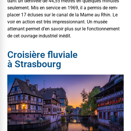
dant un dénivelé de 44,55 mètres en quelques min­utes
seule­ment. Mis en ser­vice en 1969, il a per­mis de rem­
plac­er 17 éclus­es sur le canal de la Marne au Rhin. Le
voir en action est très impres­sion­nant. Un musée
attenant per­met d’en savoir plus sur le fonc­tion­nement
de cet ouvrage indus­triel inédit.
Croisière fluviale
à Strasbourg