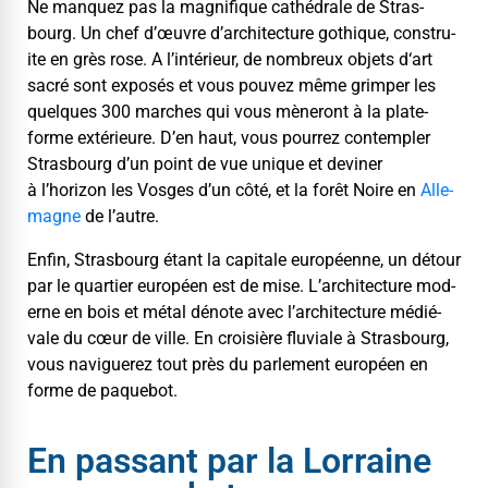
Ne man­quez pas la mag­nifique cathé­drale de Stras­
bourg. Un chef d’œuvre d’architecture goth­ique, con­stru­
ite en grès rose. A l’intérieur, de nom­breux objets d‘art
sacré sont exposés et vous pou­vez même grimper les
quelques 300 march­es qui vous mèneront à la plate­
forme extérieure. D’en haut, vous pour­rez con­tem­pler
Stras­bourg d’un point de vue unique et devin­er
à l’horizon les Vos­ges d’un côté, et la forêt Noire en
Alle­
magne
de l’autre.
Enfin, Stras­bourg étant la cap­i­tale européenne, un détour
par le quarti­er européen est de mise. L’architecture mod­
erne en bois et métal dénote avec l’architecture médié­
vale du cœur de ville. En croisière flu­viale à Stras­bourg,
vous nav­iguerez tout près du par­lement européen en
forme de paquebot.
En passant par la Lorraine