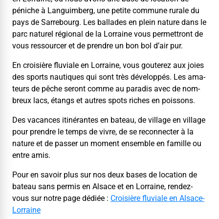
péniche à Lan­guim­berg, une petite com­mune rurale du
pays de Sar­rebourg. Les bal­lades en plein nature dans le
parc naturel région­al de la Lor­raine vous per­me­t­tront de
vous ressourcer et de pren­dre un bon bol d’air pur.
En croisière flu­viale en Lor­raine, vous gouterez aux joies
des sports nau­tiques qui sont très dévelop­pés. Les ama­
teurs de pêche seront comme au par­adis avec de nom­
breux lacs, étangs et autres spots rich­es en poissons.
Des vacances itinérantes en bateau, de vil­lage en vil­lage
pour pren­dre le temps de vivre, de se recon­necter à la
nature et de pass­er un moment ensem­ble en famille ou
entre amis.
Pour en savoir plus sur nos deux bases de loca­tion de
bateau sans per­mis en Alsace et en Lor­raine, ren­dez-
vous sur notre page dédiée :
Croisière flu­viale en Alsace-
Lorraine