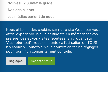
Nouveau ? Suivez le guide
Avis des clients
Les médias parlent de nous
Recrutement
Nous utilisons des cookies sur notre site Web pour vous
Accès Agence
offrir l'expérience la plus pertinente en mémorisant vos
Accès C.E.
préférences et vos visites répétées. En cliquant sur
"Accepter tout", vous consentez à l'utilisation de TOUS
les cookies. Toutefois, vous pouvez visiter les réglages
Location de bateaux
pour fournir un consentement contrôlé.
Nos bateaux habitables sans permis
Réglages
Accepter tous
Nos bateaux de location à la journée
Réservez votre bateau à la journée
Croisières en France et en Europe
Catalogue 2026
Louez une pénichette avec Les Canalous
Canal latéral à la Loire
Canal de Roanne à Digoin