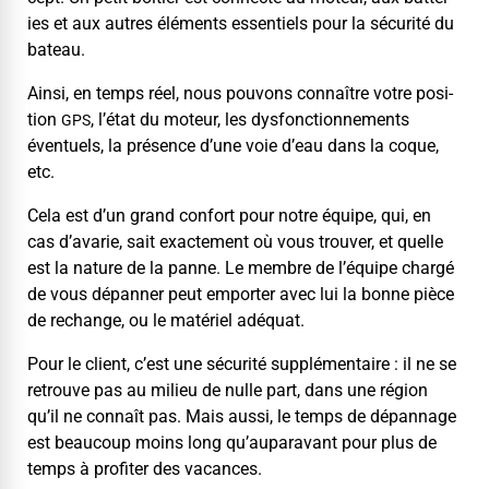
ies et aux autres élé­ments essen­tiels pour la sécu­rité du
bateau.
Ain­si, en temps réel, nous pou­vons con­naître votre posi­
tion
, l’état du moteur, les dys­fonc­tion­nements
GPS
éventuels, la présence d’une voie d’eau dans la coque,
etc.
Cela est d’un grand con­fort pour notre équipe, qui, en
cas d’avarie, sait exacte­ment où vous trou­ver, et quelle
est la nature de la panne. Le mem­bre de l’équipe chargé
de vous dépan­ner peut emporter avec lui la bonne pièce
de rechange, ou le matériel adéquat.
Pour le client, c’est une sécu­rité sup­plé­men­taire : il ne se
retrou­ve pas au milieu de nulle part, dans une région
qu’il ne con­naît pas. Mais aus­si, le temps de dépan­nage
est beau­coup moins long qu’auparavant pour plus de
temps à prof­iter des vacances.