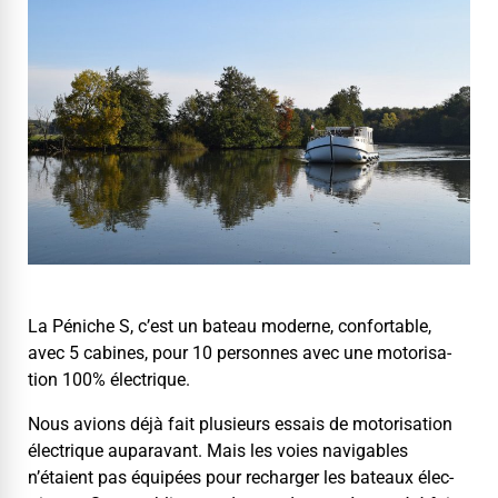
La Péniche S, c’est un bateau mod­erne, con­fort­able,
avec 5 cab­ines, pour 10 per­son­nes avec une motori­sa­
tion 100% électrique.
Nous avions déjà fait plusieurs essais de motori­sa­tion
élec­trique aupar­a­vant. Mais les voies nav­i­ga­bles
n’étaient pas équipées pour recharg­er les bateaux élec­