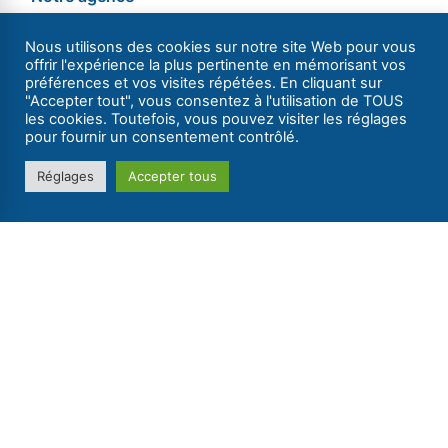
Contact
Nous utilisons des cookies sur notre site Web pour vous
Qui sommes-nous ?
offrir l'expérience la plus pertinente en mémorisant vos
préférences et vos visites répétées. En cliquant sur
Nouveau ? Suivez le guide
"Accepter tout", vous consentez à l'utilisation de TOUS
Avis des clients
les cookies. Toutefois, vous pouvez visiter les réglages
pour fournir un consentement contrôlé.
Les médias parlent de nous
Recrutement
Réglages
Accepter tous
Accès Agence
Accès C.E.
Location de bateaux
Nos bateaux habitables sans permis
Nos bateaux de location à la journée
Réservez votre bateau à la journée
Croisières en France et en Europe
Catalogue 2026