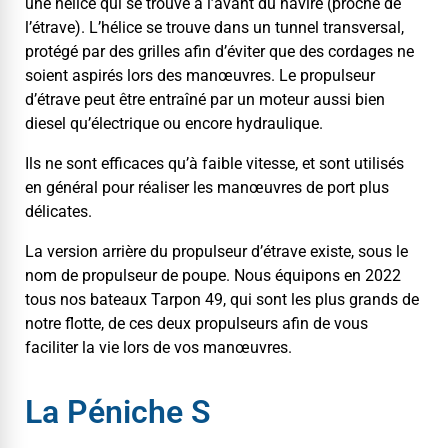
une hélice qui se trou­ve à l’avant du navire (proche de
l’étrave). L’hélice se trou­ve dans un tun­nel trans­ver­sal,
pro­tégé par des grilles afin d’éviter que des cordages ne
soient aspirés lors des manœu­vres. Le propulseur
d’étrave peut être entraîné par un moteur aus­si bien
diesel qu’électrique ou encore hydraulique.
Ils ne sont effi­caces qu’à faible vitesse, et sont util­isés
en général pour réalis­er les manœu­vres de port plus
délicates.
La ver­sion arrière du propulseur d’étrave existe, sous le
nom de propulseur de poupe. Nous équipons en 2022
tous nos bateaux Tar­pon 49, qui sont les plus grands de
notre flotte, de ces deux propulseurs afin de vous
faciliter la vie lors de vos manœuvres.
La Péniche S