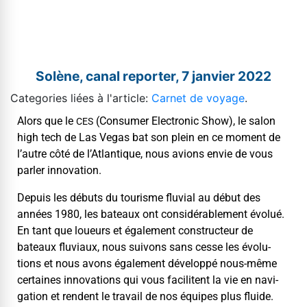
Solène, canal reporter, 7 janvier 2022
Categories liées à l'article:
Carnet de voyage
.
Alors que le
(Con­sumer Elec­tron­ic Show), le salon
CES
high tech de Las Vegas bat son plein en ce moment de
l’autre côté de l’Atlantique, nous avions envie de vous
par­ler innovation.
Depuis les débuts du tourisme flu­vial au début des
années 1980, les bateaux ont con­sid­érable­ment évolué.
En tant que loueurs et égale­ment con­struc­teur de
bateaux flu­vi­aux, nous suiv­ons sans cesse les évo­lu­
tions et nous avons égale­ment dévelop­pé nous-même
cer­taines inno­va­tions qui vous facili­tent la vie en nav­i­
ga­tion et ren­dent le tra­vail de nos équipes plus fluide.