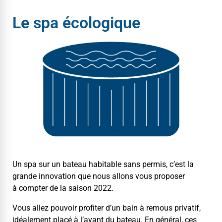
Le spa écologique
Un spa sur un bateau hab­it­able sans per­mis, c’est la
grande inno­va­tion que nous allons vous pro­pos­er
à compter de la sai­son 2022.
Vous allez pou­voir prof­iter d’un bain à remous pri­vatif,
idéale­ment placé à l’avant du bateau. En général, ces