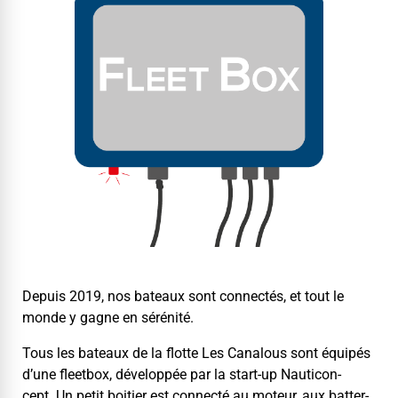
Depuis 2019, nos bateaux sont con­nec­tés, et tout le
monde y gagne en sérénité.
Tous les bateaux de la flotte Les Canalous sont équipés
d’une fleet­box, dévelop­pée par la start-up Nau­ti­con­
cept. Un petit boiti­er est con­nec­té au moteur, aux bat­ter­