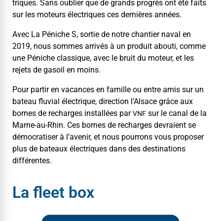
triques. Sans oubli­er que de grands pro­grès ont été faits
sur les moteurs élec­triques ces dernières années.
Avec La Péniche S, sor­tie de notre chantier naval en
2019, nous sommes arrivés à un pro­duit abouti, comme
une Péniche clas­sique, avec le bruit du moteur, et les
rejets de gasoil en moins.
Pour par­tir en vacances en famille ou entre amis sur un
bateau flu­vial élec­trique, direc­tion l’
Alsace
grâce aux
bornes de recharges instal­lées par
sur le canal de la
VNF
Marne-au-Rhin. Ces bornes de recharges devraient se
démoc­ra­tis­er à l’avenir, et nous pour­rons vous pro­pos­er
plus de bateaux élec­triques dans des des­ti­na­tions
différentes.
La fleet box